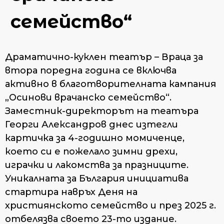
семейство“
Драматично-куклен театър – Враца за
втора поредна година се включва
активно в благотворителната кампания
„Осинови врачанско семейство“.
Заместник-директорът на театъра
Георги Александров днес изтегли
картичка за 4-годишно момиченце,
което си е пожелало зимни дрехи,
играчки и лакомства за празниците.
Уникалната за България инициатива
стартира навръх Деня на
християнското семейство и през 2025 г.
отбелязва своето 23-то издание.