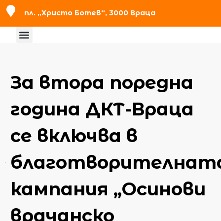
пл. „Христо Ботев“, 3000 Враца
За втора поредна
година ДКТ-Враца
се включва в
благотворителнат
кампания „Осинови
врачанско