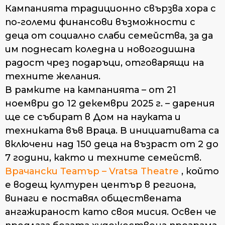
Кампанията традиционно свързва хора с
по-големи финансови възможности с
деца от социално слаби семейства, за да
им поднесат коледна и новогодишна
радост чрез подаръци, отговарящи на
техните желания.
В рамките на кампанията – от 21
ноември до 12 декември 2025 г. – дарения
ще се събират в Дом на науката и
техниката във Враца. В инициативата са
включени над 150 деца на възраст от 2 до
7 години, както и техните семейств.
Врачански Театър – Vratsa Theatre
, който
е водещ културен център в региона,
винаги е поставял обществената
ангажираност като своя мисия. Освен че