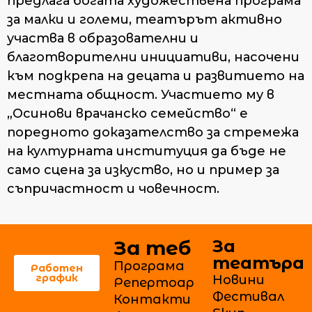
предлага богата художествена програма
за малки и големи, театърът активно
участва в образователни и
благотворителни инициативи, насочени
към подкрепа на децата и развитието на
местната общност. Участието му в
„Осинови врачанско семейство“ е
поредното доказателство за стремежа
на културната институция да бъде не
само сцена за изкуство, но и пример за
съпричастност и човечност.
За теб
За
театъра
Програма
Работен
график
Новини
Репертоар
Фестивал
Контакти