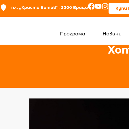
пл. „Христо Ботев“, 3000 Враца
Купи
Програма
Новини
Хот