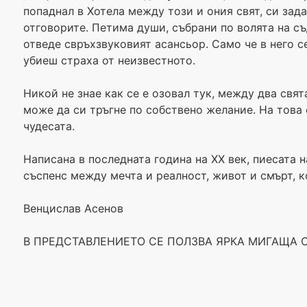
попаднал в Хотела между този и ония свят, си зад
отговорите. Петима души, събрани по волята на съ
отведе свръхзвуковият асансьор. Само че в него се
убиеш страха от неизвестното.
Никой не знае как се е озовал тук, между два свят
може да си тръгне по собствено желание. На това
чудесата.
Написана в последната година на ХХ век, пиесата
съспенс между мечта и реалност, живот и смърт, к
Венцислав Асенов
В ПРЕДСТАВЛЕНИЕТО СЕ ПОЛЗВА ЯРКА МИГАЩА 