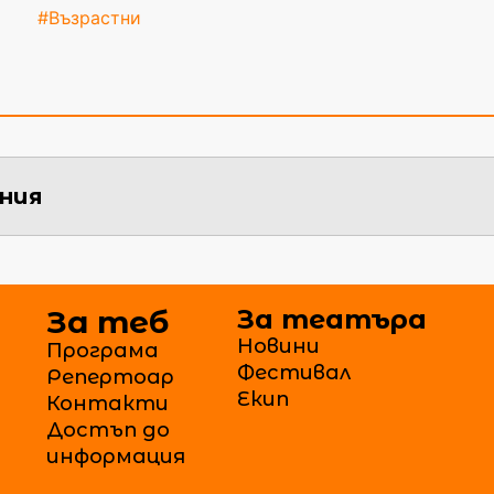
#Възрастни
ния
За теб
За театъра
Новини
Програма
Фестивал
Репертоар
Екип
Контакти
Достъп до
информация