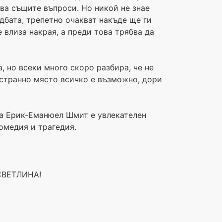
ава същите въпроси. Но никой не знае
дбата, трепетно очакват накъде ще ги
 влиза накрая, а преди това трябва да
а, но всеки много скоро разбира, че не
 странно място всичко е възможно, дори
 на Ерик-Еманюел Шмит е увлекателен
омедия и трагедия.
СВЕТЛИНА!