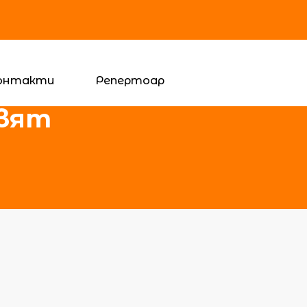
онтакти
Репертоар
свят