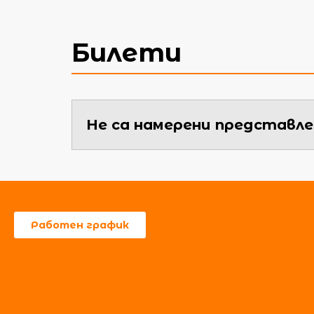
Билети
Не са намерени представле
Работен график