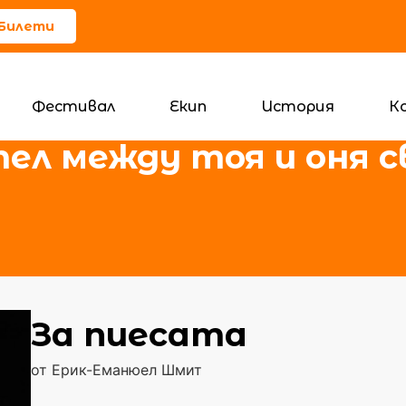
 Билети
Фестивал
Екип
История
К
ел между тоя и оня 
За пиесата
от Ерик-Еманюел Шмит