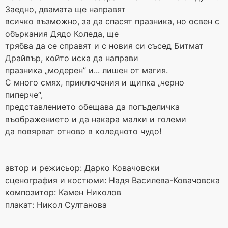
Заедно, двамата ще направят
всичко възможно, за да спасят празника, но освен с
объркания Дядо Коледа, ще
трябва да се справят и с новия си съсед Битмат
Драйвър, който иска да направи
празника „модерен” и... лишен от магия.
С много смях, приключения и щипка „черно
пиперче“,
представлението обещава да погъделичка
въображението и да накара малки и големи
да повярват отново в коледното чудо!
автор и режисьор: Дарко Ковачовски
сценография и костюми: Надя Василева-Ковачовска
композитор: Камен Николов
плакат: Никол Султанова