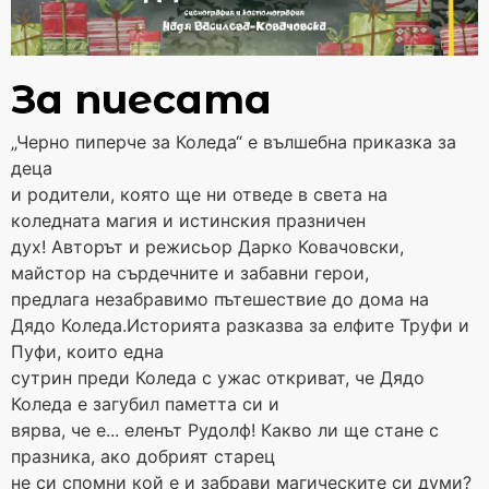
За пиесата
„Черно пиперче за Коледа“ е вълшебна приказка за
деца
и родители, която ще ни отведе в света на
коледната магия и истинския празничен
дух! Авторът и режисьор Дарко Ковачовски,
майстор на сърдечните и забавни герои,
предлага незабравимо пътешествие до дома на
Дядо Коледа.Историята разказва за елфите Труфи и
Пуфи, които една
сутрин преди Коледа с ужас откриват, че Дядо
Коледа е загубил паметта си и
вярва, че е... еленът Рудолф! Какво ли ще стане с
празника, ако добрият старец
не си спомни кой е и забрави магическите си думи?