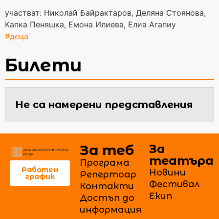
участват: Николай Байрактаров, Деляна Стоянова,
Капка Пеняшка, Емона Илиева, Елиа Агапиу
#деца
Билети
Не са намерени представления
За теб
За
театъра
Програма
Работен
Новини
Репертоар
график
Фестивал
Контакти
Екип
Достъп до
информация