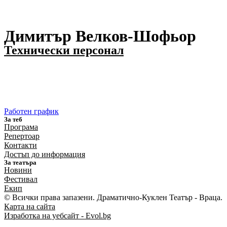
Димитър Велков-Шофьор
Технически персонал
Работен график
За теб
Програма
Репертоар
Контакти
Достъп до информация
За театъра
Новини
Фестивал
Екип
© Всички права запазени. Драматично-Куклен Театър - Враца.
Карта на сайта
Изработка на уебсайт - Evol.bg