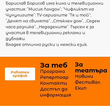
Борислав Борисов има кино и телевизионни
участия: ”Мисия Лондон”; ”Чифликът на
Чучулигите”; ТV-сериалите ”Тя и той”;
”Денят на свинята”, „Стъклен дом”, „Седем
часа разлика”, „Недадените“. Търсен е за
участия в телевизионни реклами и
дублажи.
Владее отлично руски и немски език.
За теб
За
театъра
Програма
Работен
график
Новини
Репертоар
Фестивал
Контакти
Екип
Достъп до
информация