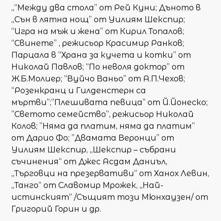
„“Между два стола” от Рей Куни; Дъното в
„Сън в лятна нощ” от Уилиям Шекспир;
“Игра на мъж и жена” от Кирил Топалов;
“Свинете” , режисьор Красимир Ранков;
Парцала в “Храна за кучета и котки” от
Николай Павлов; “По неволя доктор” от
Ж.Б.Молиер; “Вуйчо Ваньо” от А.П.Чехов;
“Розенкранц и Гилденстерн са
мъртви”;”Плешивата певица” от Й.Йонеско;
”Светото семейство”, режисьор Николай
Колов; ”Няма да платим, няма да платим”
от Дарио Фо; ”Двамата Веронци” от
Уилиям Шекспир, „Шекспир – събрани
съчинения“ от Джес Асдам Даниъл,
„Търговци на презервативи“ от Ханох Левин,
„Танго“ от Славомир Мрожек, „Най-
истинският“ /Същият този Мюнхаузен/ от
Григорий Горин и др.