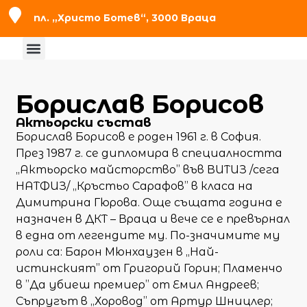
пл. „Христо Ботев“, 3000 Враца
Борислав Борисов
Актьорски състав
Борислав Борисов е роден 1961 г. в София.
През 1987 г. се дипломира в специалността
„Актьорско майсторство” във ВИТИЗ /сега
НАТФИЗ/ „Кръстьо Сарафов” в класа на
Димитрина Гюрова. Още същата година е
назначен в ДКТ – Враца и вече се е превърнал
в една от легендите му. По-значимите му
роли са: Барон Мюнхаузен в „Най-
истинският” от Григорий Горин; Пламенчо
в ”Да убиеш премиер” от Емил Андреев;
Съпругът в „Хоровод” от Артур Шницлер;